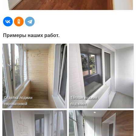
Примеры наших работ.
Отделка лоджии
Тёплая лоджия
евровагонкой
под ключ