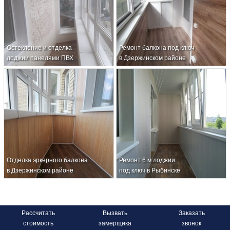
Остекление и отделка
Ремонт балкона под ключ
лоджии панелями ПВХ
в Дзержинском районе
Отделка эркерного балкона
Ремонт 6 м лоджии
в Дзержинском районе
под ключ в Рыбинске
Рассчитать
Вызвать
Заказать
стоимость
замерщика
звонок