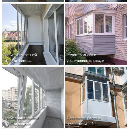
Пример внутренней
Ремонт балкона с
отделки балкона
увеличением площади
Пример комплексной
Остекление балкона
отделки лоджии
в Кировском районе