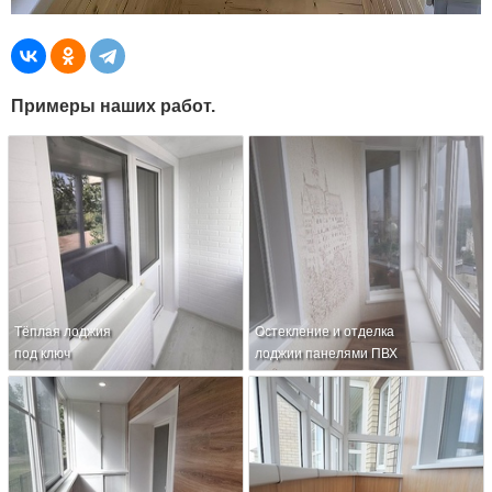
Примеры наших работ.
Тёплая лоджия
Остекление и отделка
под ключ
лоджии панелями ПВХ