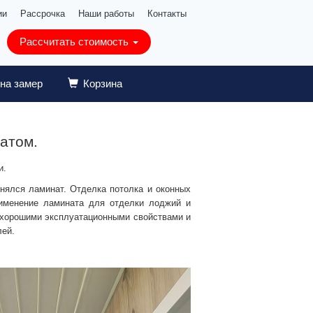
ии
Рассрочка
Наши работы
Контакты
Рассчитать стоимость
 на замер
Корзина
атом.
и.
нялся ламинат. Отделка потолка и оконных
рименение ламината для отделки лоджий и
 хорошими эксплуатационными свойствами и
лей.