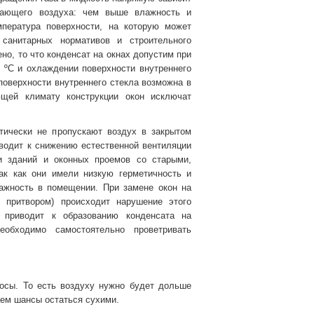
жающего воздуха: чем выше влажность и
мпература поверхности, на которую может
 санитарных нормативов и строительного
но, то что конденсат на окнах допустим при
0 ºС и охлаждении поверхности внутреннего
поверхности внутреннего стекла возможна в
ющей климату конструкции окон исключат
тически не пропускают воздух в закрытом
иводит к снижению естественной вентиляции
и зданий и оконных проемов со старыми,
ак как они имели низкую герметичность и
ажность в помещении. При замене окон на
 притвором) происходит нарушение этого
я приводит к образованию конденсата на
обходимо самостоятельно проветривать
осы. То есть воздуху нужно будет дольше
аем шансы остаться сухими.