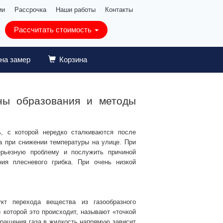
ии
Рассрочка
Наши работы
Контакты
Рассчитать стоимость
 на замер
Корзина
ины образования и методы
ь, с которой нередко сталкиваются после
а при снижении температуры на улице. При
ерьезную проблему и послужить причиной
ния плесневого грибка. При очень низкой
т перехода вещества из газообразного
и которой это происходит, называют «точкой
вращения газа в жидкость напрямую зависит