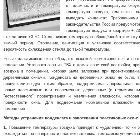
от влажности и температуры окру
температура воздуха, тем выше те
выпадать конденсат. Требованиями
законодательства России предусмотре
температуре воздуха в квартире + 2
стекла ниже +3 ºС. Столь низкая температура обращённой в комнату 
зимний период. Отопление, вентиляция и установка соответству
вероятность охлаждения стекла до такой температуры.
Новые пластиковые окна обладают высокой герметичностью и прак
положении. Установка окон из ПВХ в домах советской постройки, пр
воздуха в помещении, которая была заложена при проектировани
деревянными окнами. Конденсата на деревянных окнах не было, т
пропускали воздух, таким образом, поддерживалась нормальная вл
новые пластиковые или современные деревянные (с герметичным
"естественного" проветривания и увеличения влажности, котора
поверхности окна. Для поддержания нормальной влажности не
помещение.
Методы устранения конденсата и запотевания пластиковых окон:
1.
Повышение температуры воздуха приведет к «удалению» точки р
охлаждаться на поверхности пластикового окна, тем самым увеличив