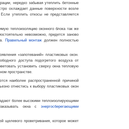
рации, нередко забывая утеплить бетонные
стро охлаждает данные поверхности возле
 Если утеплить откосы не представляется
имую теплоизоляцию оконного блока так же
мостоятельно невозможно, придется заново
на.
Правильный монтаж
должен полностью
явления «запотеваний» пластиковых окон.
ободного доступа подогретого воздуха от
ветовать установить сверху окна тепловую
нном пространстве.
тся наиболее распространенной причиной
ьезно отнестись к выбору пластиковых окон
бладают более высокими теплоизолирующими
 Заказывать окна с
энергосберегающими
ей щелевого проветривания, которое может