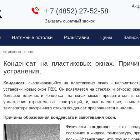
Акц
+ 7 (4852) 27-52-58
Заказать обратный звонок
и
Натяжные потолки
Рольставни
Цены
Запись
ластиковых окнах
Конденсат на пластиковых окнах. Прич
устранения.
Конденсат
, скапливающийся на пластиковых окнах - неприятност
установки новых окон ПВХ. Он появляется на стеклах и откосах окн
большой влажности конденсат на окнах может превратиться в с
увлажнения строительных конструкций, и, как следствие, появле
температуре внутреннего стекла конденсат превращается в наледь.
Причины образования конденсата и запотевания окон.
Физически
конденсат
– это продук
состояния в жидкое, температуру, пр
росы». Установлено, что процесс пре