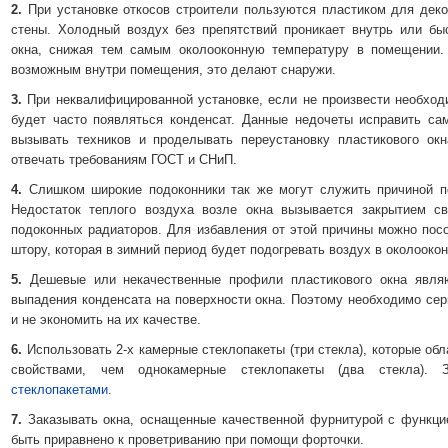
2.
При установке откосов строители пользуются пластиком для деко
стены. Холодный воздух без препятствий проникает внутрь или бы
окна, снижая тем самым околооконную температуру в помещении.
возможным внутри помещения, это делают снаружи.
3.
При неквалифицированной установке, если не произвести необход
будет часто появляться конденсат. Данные недочеты исправить са
вызывать техников и проделывать переустановку пластикового ок
отвечать требованиям ГОСТ и СНиП.
4.
Слишком широкие подоконники так же могут служить причиной по
Недостаток теплого воздуха возле окна вызывается закрытием св
подоконных радиаторов. Для избавления от этой причины можно посо
штору, которая в зимний период будет подогревать воздух в околооко
5.
Дешевые или некачественные профили пластикового окна являю
выпадения конденсата на поверхности окна. Поэтому необходимо сер
и не экономить на их качестве.
6.
Использовать 2-х камерные стеклопакеты (три стекла), которые о
свойствами, чем однокамерные стеклопакеты (два стекла).
стеклопакетами
.
7.
Заказывать окна, оснащенные качественной фурнитурой с функци
быть приравнено к проветриванию при помощи форточки.