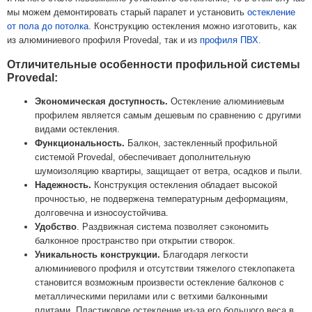
мы можем демонтировать старый парапет и установить
остекление
от пола до потолка
. Конструкцию остекления можно изготовить, как
из алюминиевого профиля Provedal, так и из
профиля ПВХ.
Отличительные особенности профильной системы
Provedal:
Экономическая доступность.
Остекление алюминиевым
профилем является самым дешевым по сравнению с другими
видами остекления.
Функциональность.
Балкон, застекленный профильной
системой Provedal, обеспечивает дополнительную
шумоизоляцию квартиры, защищает от ветра, осадков и пыли.
Надежность.
Конструкция остекления обладает высокой
прочностью, не подвержена температурным деформациям,
долговечна и износоустойчива.
Удобство
. Раздвижная система позволяет сэкономить
балконное пространство при открытии створок.
Уникальность конструкции.
Благодаря легкости
алюминиевого профиля и отсутствии тяжелого стеклопакета
становится возможным произвести остекление балконов с
металлическими перилами или с ветхими балконными
плитами. Пластиковое остекление из-за его большого веса в