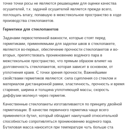
точке точки росы не являются решающими для оценки качества
осушителей, т.к. задачей осушителей является прежде всего,
поглощать влагу, попавшую в межстекольное пространство в ходе
производства стеклопакетов.
Герметики для стеклопакетов
Задачами первостепенной важности, которые стоят перед
герметиками, применяемыми для заделки швов в стеклопакете,
являются во-первых, обеспечение прочности стеклопакетов и во-
вторых, препятствовать проникновению водяного пара в
межстекольное пространство, что прямым образом влияет на
долговечность стеклопакетов, которая зависит в основном, от
уплотнения краев. С точки зрения прочности, Важнейшими
свойствами герметиков являются: сила сцепления со стеклом и
материалом дистанционной рамки, эластичность, прочность и время
старения, ширина и толщина уплотняющей массы, скорость
диффузии молекул через герметик.
Качественные стеклопакеты изготавливаются по принципу двойной
герметизации. В качестве первичного герметика чаще всего
применяется бутил, который обладает наилучшей относительной
способностью сопротивляться проникновению водяного пара.
Бутиловая масса наносится при температуре чуть больше ста