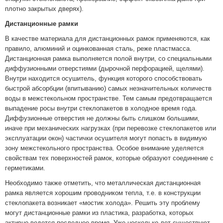
плотно закрытых дверях).
Дистанционные рамки
В качестве материала для дистанционных рамок применяются, как
правило, алюминий и оцинкованная сталь, реже пластмасса.
Дистанционная рамка выполняется полой внутри, со специальными
диффузионными отверстиями (дырочной перфорацией, щелями).
Внутри находится осушитель, функция которого способствовать
быстрой абсорбции (впитыванию) самых незначительных количеств
воды в межстекольном пространстве. Тем самым предотвращается
выпадение росы внутри стеклопакетов в холодное время года.
Диффузионные отверстия не должны быть слишком большими,
иначе при механических нагрузках (при перевозке стеклопакетов или
эксплуатации окон) частички осушителя могут попасть в видимую
зону межстекольного пространства. Особое внимание уделяется
свойствам тех поверхностей рамок, которые образуют соединение с
герметиками.
Необходимо также отметить, что металлическая дистанционная
рамка является хорошим проводником тепла, т.е. в конструкции
стеклопакета возникает «мостик холода». Решить эту проблему
могут дистанционные рамки из пластика, разработка, которых
активно ведется последнее время. Уже несколько лет существуют